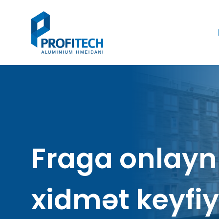
Fraga onlayn
xidmət keyfiy