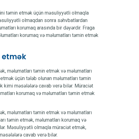
rini təmin etmək üçün məsuliyyətli olmaqla
məsuliyyətli olmaqdan sonra səhvbatlardan
atları korumaq arasında bir dəyərdir. Fraga
əlumatları korumaq və məlumatları təmin etmək
t etmək
ək, məlumatları təmin etmək və məlumatları
 etmək üçün tələb olunan məlumatları təmin
 kimi məsələlərə cavab verə bilər. Müraciət
umatları korumaq və məlumatları təmin etmək
ək, məlumatları təmin etmək və məlumatları
ları təmin etmək, məlumatları korumaq və
ər. Məsuliyyətli olmaqla müraciət etmək,
əsələlərə cavab verə bilər.