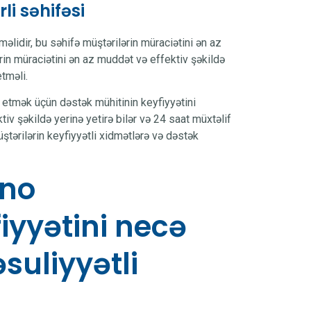
rli səhifəsi
məlidir, bu səhifə müştərilərin müraciətini ən az
ərin müraciətini ən az muddət və effektiv şəkildə
etməli.
r etmək üçün dəstək mühitinin keyfiyyətini
tiv şəkildə yerinə yetirə bilər və 24 saat müxtəlif
üştərilərin keyfiyyətli xidmətlərə və dəstək
ino
iyyətini necə
uliyyətli