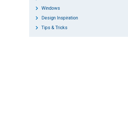
Windows
Design Inspiration
Tips & Tricks