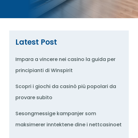
Latest Post
Impara a vincere nei casino la guida per
principianti di Winspirit
Scopri i giochi da casinò più popolari da
provare subito
Sesongmessige kampanjer som
maksimerer inntektene dine i nettcasinoet