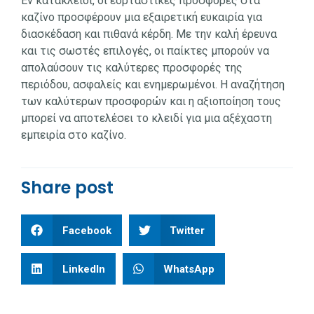
Εν κατακλείδι, οι εορταστικές προσφορές στα
καζίνο προσφέρουν μια εξαιρετική ευκαιρία για
διασκέδαση και πιθανά κέρδη. Με την καλή έρευνα
και τις σωστές επιλογές, οι παίκτες μπορούν να
απολαύσουν τις καλύτερες προσφορές της
περιόδου, ασφαλείς και ενημερωμένοι. Η αναζήτηση
των καλύτερων προσφορών και η αξιοποίηση τους
μπορεί να αποτελέσει το κλειδί για μια αξέχαστη
εμπειρία στο καζίνο.
Share post
Facebook
Twitter
LinkedIn
WhatsApp