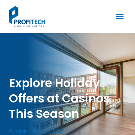
Explore Holiday
Offers at Casinos
This Season
admin
July 3, 2026