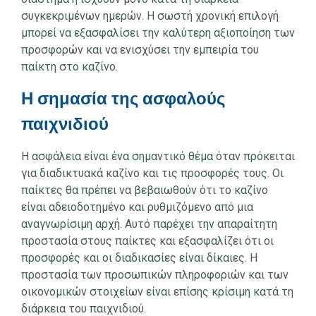
συγκεκριμένων ημερών. Η σωστή χρονική επιλογή
μπορεί να εξασφαλίσει την καλύτερη αξιοποίηση των
προσφορών και να ενισχύσει την εμπειρία του
παίκτη στο καζίνο.
Η σημασία της ασφαλούς
παιχνιδιού
Η ασφάλεια είναι ένα σημαντικό θέμα όταν πρόκειται
για διαδικτυακά καζίνο και τις προσφορές τους. Οι
παίκτες θα πρέπει να βεβαιωθούν ότι το καζίνο
είναι αδειοδοτημένο και ρυθμιζόμενο από μια
αναγνωρίσιμη αρχή. Αυτό παρέχει την απαραίτητη
προστασία στους παίκτες και εξασφαλίζει ότι οι
προσφορές και οι διαδικασίες είναι δίκαιες. Η
προστασία των προσωπικών πληροφοριών και των
οικονομικών στοιχείων είναι επίσης κρίσιμη κατά τη
διάρκεια του παιχνιδιού.