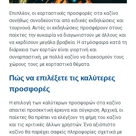
Επιπλέον, οι εορταστικές προσφορές στα καζίνο
συνήθως συνοδεύονται από ειδικές εκδηλώσεις και
τουρνουά. Αυτές οι εκδηλώσεις προσφέρουν στους
παίκτες την ευκαιρία να διαγωνιστούν με άλλους και
να κερδίσουν μεγάλα βραβεία. Η ατμόσφαιρα κατά τη
διάρκεια των εορτών είναι γιορτινή και
συναρπαστική, με πολλά καζίνο να διακοσμούν τους
χώρους τους με εορταστικά θέματα.
Πώς να επιλέξετε τις καλύτερες
προσφορές
Η επιλογή των καλύτερων προσφορών στα καζίνο
απαιτεί προσεκτική έρευνα και σύγκριση. Αρχικά, οι
παίκτες θα πρέπει να ελέγξουν τη φήμη του καζίνο
και τις κριτικές άλλων χρηστών. Ένα αξιόπιστο
καζίνο θα παρέχει σαφείς πληροφορίες σχετικά με