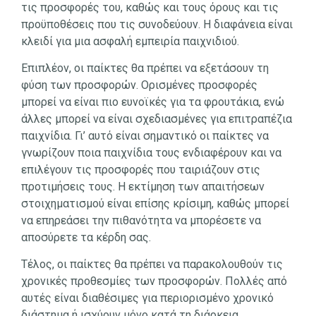
τις προσφορές του, καθώς και τους όρους και τις
προϋποθέσεις που τις συνοδεύουν. Η διαφάνεια είναι
κλειδί για μια ασφαλή εμπειρία παιχνιδιού.
Επιπλέον, οι παίκτες θα πρέπει να εξετάσουν τη
φύση των προσφορών. Ορισμένες προσφορές
μπορεί να είναι πιο ευνοϊκές για τα φρουτάκια, ενώ
άλλες μπορεί να είναι σχεδιασμένες για επιτραπέζια
παιχνίδια. Γι’ αυτό είναι σημαντικό οι παίκτες να
γνωρίζουν ποια παιχνίδια τους ενδιαφέρουν και να
επιλέγουν τις προσφορές που ταιριάζουν στις
προτιμήσεις τους. Η εκτίμηση των απαιτήσεων
στοιχηματισμού είναι επίσης κρίσιμη, καθώς μπορεί
να επηρεάσει την πιθανότητα να μπορέσετε να
αποσύρετε τα κέρδη σας.
Τέλος, οι παίκτες θα πρέπει να παρακολουθούν τις
χρονικές προθεσμίες των προσφορών. Πολλές από
αυτές είναι διαθέσιμες για περιορισμένο χρονικό
διάστημα ή ισχύουν μόνο κατά τη διάρκεια