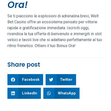
Ora!
Se ti piacciono le esplosioni di adrenalina brevi,
Welt
Bet Casino
offre un ecosistema pensato per vittorie
rapide e gratificazione immediata. Iscriviti oggi,
rivendica la tua offerta di benvenuto e immergiti in slot
veloci e tavoli live che si adattano perfettamente al tuo
ritmo frenetico. Ottieni il tuo Bonus Ora!
Share post
Facebook
Twitter
LinkedIn
WhatsApp