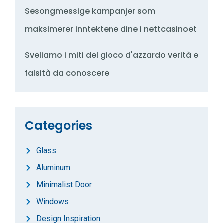
Sesongmessige kampanjer som
maksimerer inntektene dine i nettcasinoet
Sveliamo i miti del gioco d'azzardo verità e
falsità da conoscere
Categories
Glass
Aluminum
Minimalist Door
Windows
Design Inspiration