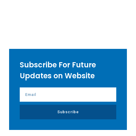
Subscribe For Future
Updates on Website
Subscribe