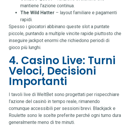
mantiene l’azione continua.
The Wild Hatter
– layout familiare e pagamenti
rapidi.
Spesso i giocatori abbinano queste slot a puntate
piccole, puntando a multiple vincite rapide piuttosto che
inseguire jackpot enormi che richiedono periodi di
gioco più lunghi.
4. Casino Live: Turni
Veloci, Decisioni
Importanti
I tavoli live di WeltBet sono progettati per rispecchiare
l’azione del casinò in tempo reale, rimanendo
comunque accessibili per sessioni brevi. Blackjack e
Roulette sono le scelte preferite perché ogni turno dura
generalmente meno di tre minuti.