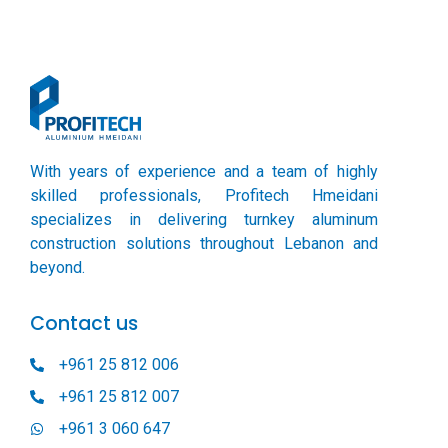
With years of experience and a team of highly
skilled professionals, Profitech Hmeidani
specializes in delivering turnkey aluminum
construction solutions throughout Lebanon and
beyond.
Contact us
+961 25 812 006
+961 25 812 007
+961 3 060 647