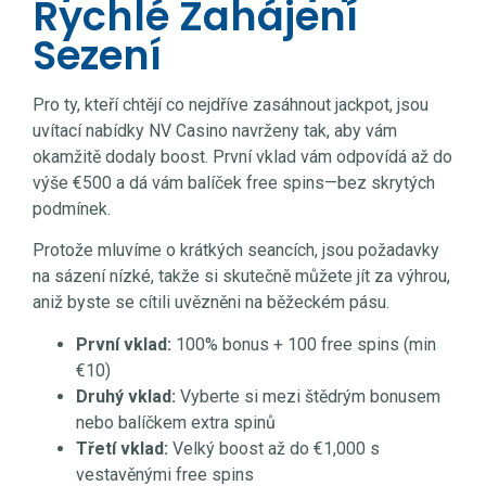
Rychlé Zahájení
Sezení
Pro ty, kteří chtějí co nejdříve zasáhnout jackpot, jsou
uvítací nabídky NV Casino navrženy tak, aby vám
okamžitě dodaly boost. První vklad vám odpovídá až do
výše €500 a dá vám balíček free spins—bez skrytých
podmínek.
Protože mluvíme o krátkých seancích, jsou požadavky
na sázení nízké, takže si skutečně můžete jít za výhrou,
aniž byste se cítili uvězněni na běžeckém pásu.
První vklad:
100% bonus + 100 free spins (min
€10)
Druhý vklad:
Vyberte si mezi štědrým bonusem
nebo balíčkem extra spinů
Třetí vklad:
Velký boost až do €1,000 s
vestavěnými free spins