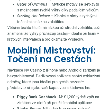
Gates of Olympus
– Mýtické motivy se setkávají
s možnostmi rychlé výhry díky padajícím válcům.
Sizzling Hot Deluxe
– Klasické sloty s rychlými
točeními a nízkou volatilitou.
Většina těchto titulů má nízkou až střední volatilitu, což
znamená, že výhry přicházejí častěji—ideální při hraní v
krátkých intervalech a pro okamžité výsledky.
Mobilní Mistrovství:
Točení na Cestách
Navigace NV Casino z iPhone nebo Android zařízení je
bezproblémová. Dedikovaná aplikace nabízí exkluzivní
odměny, které jsou ideální pro rychlá sezení—
představte si ji jako vaši kapsovou arkádovou hru.
Piggy Bank Cashback:
Až €1,200 týdně zpět na
ztrátách ze slotů při použití mobilní aplikace.
Shake Bonus:
Náhodné free spiny získané