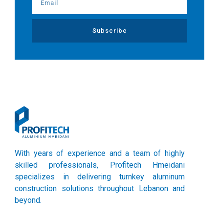
Subscribe
With years of experience and a team of highly
skilled professionals, Profitech Hmeidani
specializes in delivering turnkey aluminum
construction solutions throughout Lebanon and
beyond.