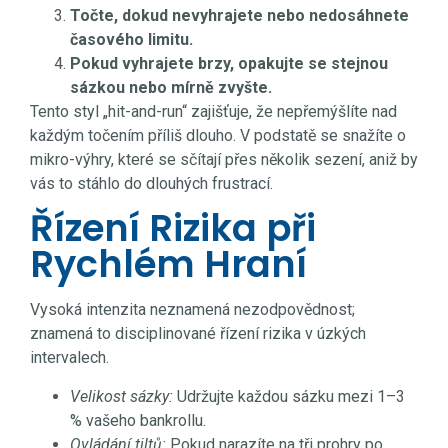
Točte, dokud nevyhrajete nebo nedosáhnete
časového limitu.
Pokud vyhrajete brzy, opakujte se stejnou
sázkou nebo mírně zvyšte.
Tento styl „hit-and-run“ zajišťuje, že nepřemýšlíte nad
každým točením příliš dlouho. V podstatě se snažíte o
mikro-výhry, které se sčítají přes několik sezení, aniž by
vás to stáhlo do dlouhých frustrací.
Řízení Rizika při
Rychlém Hraní
Vysoká intenzita neznamená nezodpovědnost;
znamená to disciplinované řízení rizika v úzkých
intervalech.
Velikost sázky:
Udržujte každou sázku mezi 1–3
% vašeho bankrollu.
Ovládání tiltů:
Pokud narazíte na tři prohry po