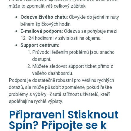
může to zpomalit váš celkový zážitek.
Odezva živého chatu:
Obvykle do jedné minuty
během špičkových hodin.
E-mailová podpora:
Odezva se pohybuje mezi
12–24 hodinami v závislosti na objemu.
Support centrum:
Průvodci řešením problémů jsou snadno
dostupní.
Můžete sledovat support ticket přímo z
vašeho dashboardu.
Podpora je dostatečně robustní pro většinu rychlých
dotazů, ale může působit zpomaleně, pokud řešíte
problémy s výběry—častá stížnost uživatelů, kteří
spoléhají na rychlé výplaty.
Připraveni Stisknout
Spin? Připojte se k