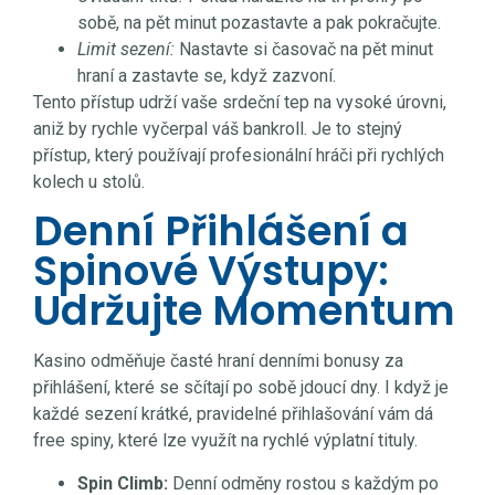
sobě, na pět minut pozastavte a pak pokračujte.
Limit sezení:
Nastavte si časovač na pět minut
hraní a zastavte se, když zazvoní.
Tento přístup udrží vaše srdeční tep na vysoké úrovni,
aniž by rychle vyčerpal váš bankroll. Je to stejný
přístup, který používají profesionální hráči při rychlých
kolech u stolů.
Denní Přihlášení a
Spinové Výstupy:
Udržujte Momentum
Kasino odměňuje časté hraní denními bonusy za
přihlášení, které se sčítají po sobě jdoucí dny. I když je
každé sezení krátké, pravidelné přihlašování vám dá
free spiny, které lze využít na rychlé výplatní tituly.
Spin Climb:
Denní odměny rostou s každým po