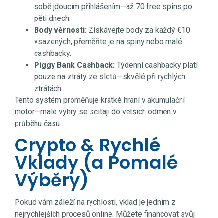
sobě jdoucím přihlášením—až 70 free spins po
pěti dnech.
Body věrnosti:
Získávejte body za každý €10
vsazených; přeměňte je na spiny nebo malé
cashbacky.
Piggy Bank Cashback:
Týdenní cashbacky platí
pouze na ztráty ze slotů—skvělé při rychlých
ztrátách.
Tento systém proměňuje krátké hraní v akumulační
motor—malé výhry se sčítají do větších odměn v
průběhu času.
Crypto & Rychlé
Vklady (a Pomalé
Výběry)
Pokud vám záleží na rychlosti, vklad je jedním z
nejrychlejších procesů online. Můžete financovat svůj