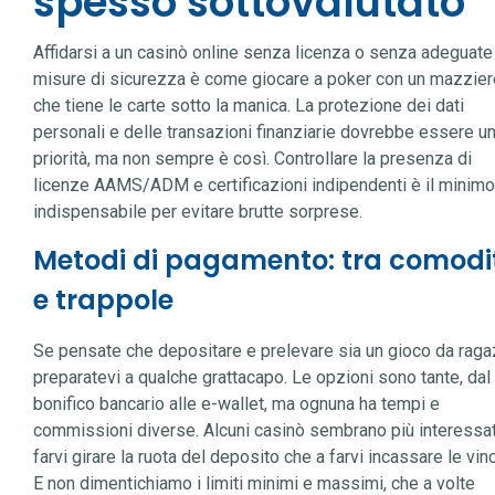
spesso sottovalutato
Affidarsi a un casinò online senza licenza o senza adeguate
misure di sicurezza è come giocare a poker con un mazzier
che tiene le carte sotto la manica. La protezione dei dati
personali e delle transazioni finanziarie dovrebbe essere u
priorità, ma non sempre è così. Controllare la presenza di
licenze AAMS/ADM e certificazioni indipendenti è il minimo
indispensabile per evitare brutte sorprese.
Metodi di pagamento: tra comodi
e trappole
Se pensate che depositare e prelevare sia un gioco da raga
preparatevi a qualche grattacapo. Le opzioni sono tante, dal
bonifico bancario alle e-wallet, ma ognuna ha tempi e
commissioni diverse. Alcuni casinò sembrano più interessat
farvi girare la ruota del deposito che a farvi incassare le vinc
E non dimentichiamo i limiti minimi e massimi, che a volte