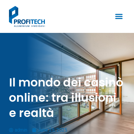
Il mondo dei casinò
online: tra illusioni
e realtà
admin
June 25, 2025