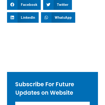
Facebook
Twitter
LinkedIn
WhatsApp
Subscribe For Future
Updates on Website