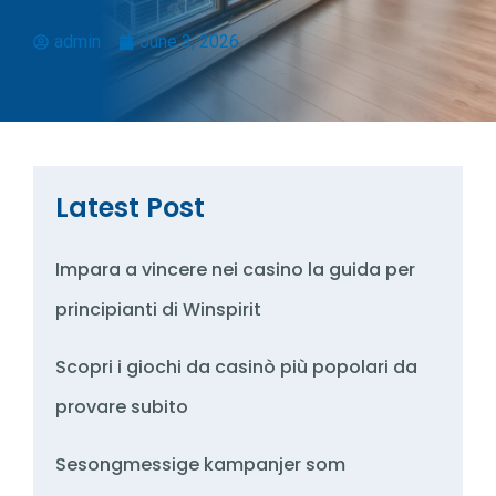
admin
June 3, 2026
Latest Post
Impara a vincere nei casino la guida per
principianti di Winspirit
Scopri i giochi da casinò più popolari da
provare subito
Sesongmessige kampanjer som