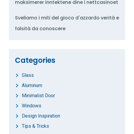
maksimerer inntektene dine i nettcasinoet
Sveliamo i miti del gioco d'azzardo verità e
falsità da conoscere
Categories
Glass
Aluminum
Minimalist Door
Windows
Design Inspiration
Tips & Tricks