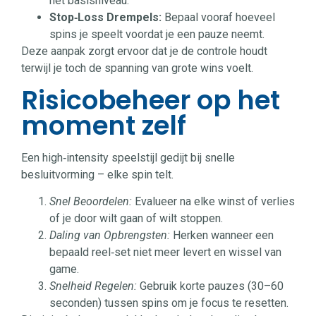
het basisniveau.
Stop‑Loss Drempels:
Bepaal vooraf hoeveel
spins je speelt voordat je een pauze neemt.
Deze aanpak zorgt ervoor dat je de controle houdt
terwijl je toch de spanning van grote wins voelt.
Risicobeheer op het
moment zelf
Een high‑intensity speelstijl gedijt bij snelle
besluitvorming – elke spin telt.
Snel Beoordelen:
Evalueer na elke winst of verlies
of je door wilt gaan of wilt stoppen.
Daling van Opbrengsten:
Herken wanneer een
bepaald reel‑set niet meer levert en wissel van
game.
Snelheid Regelen:
Gebruik korte pauzes (30–60
seconden) tussen spins om je focus te resetten.