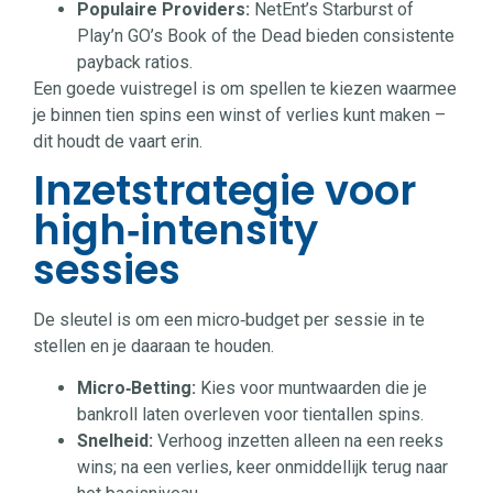
Populaire Providers:
NetEnt’s Starburst of
Play’n GO’s Book of the Dead bieden consistente
payback ratios.
Een goede vuistregel is om spellen te kiezen waarmee
je binnen tien spins een winst of verlies kunt maken –
dit houdt de vaart erin.
Inzetstrategie voor
high‑intensity
sessies
De sleutel is om een micro‑budget per sessie in te
stellen en je daaraan te houden.
Micro‑Betting:
Kies voor muntwaarden die je
bankroll laten overleven voor tientallen spins.
Snelheid:
Verhoog inzetten alleen na een reeks
wins; na een verlies, keer onmiddellijk terug naar