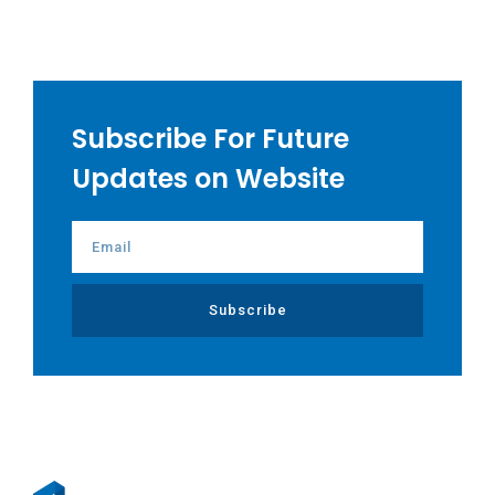
Subscribe For Future
Updates on Website
Subscribe