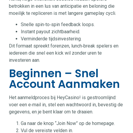
betrokken in een lus van anticipatie en beloning die
moeilijk te repliceren is met langere gameplay cycli.
Snelle spin‑to‑spin feedback loops.
Instant payout zichtbaarheid.
Verminderde tijdsinvestering.
Dit formaat spreekt forenzen, lunch‑break spelers en
iedereen die snel een kick wil zonder uren te
investeren aan.
Beginnen – Snel
Account Aanmaken
Het aanmeldproces bij HeyCasino! is gestroomlijnd:
voer een e‑mail in, stel een wachtwoord in, bevestig de
gegevens, en je bent klaar om te draaien.
Ga naar de knop “Join Now” op de homepage.
Vul de vereiste velden in.