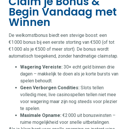
Claim je Bonus &
Begin Vandaag met
Winnen
De welkomstbonus biedt een stevige boost: een
€1 000 bonus bij een eerste storting van €500 (of tot
€1 000 als je €500 of meer stort). De bonus wordt
automatisch toegekend, zonder handmatige claimstap.
Wagering Vereiste:
30× echt geld binnen drie
dagen – makkelijk te doen als je korte bursts van
spelen behoudt.
Geen Verborgen Condities:
Slots tellen
volledig mee; live casinospellen tellen niet mee
voor wagering maar zijn nog steeds voor plezier
te spelen.
Maximale Opname:
€2 000 uit bonuswinsten –
ruime mogelijkheid voor snelle uitbetalingen.