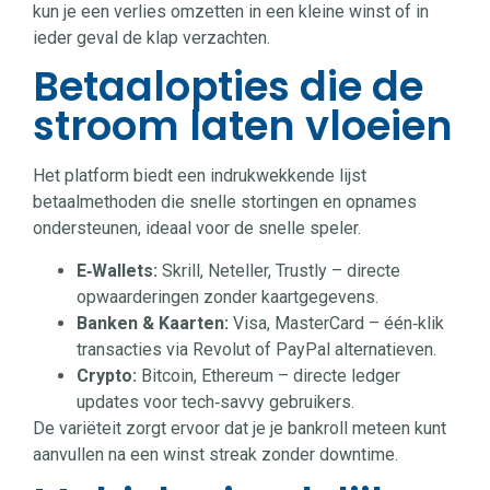
kun je een verlies omzetten in een kleine winst of in
ieder geval de klap verzachten.
Betaalopties die de
stroom laten vloeien
Het platform biedt een indrukwekkende lijst
betaalmethoden die snelle stortingen en opnames
ondersteunen, ideaal voor de snelle speler.
E‑Wallets:
Skrill, Neteller, Trustly – directe
opwaarderingen zonder kaartgegevens.
Banken & Kaarten:
Visa, MasterCard – één‑klik
transacties via Revolut of PayPal alternatieven.
Crypto:
Bitcoin, Ethereum – directe ledger
updates voor tech‑savvy gebruikers.
De variëteit zorgt ervoor dat je je bankroll meteen kunt
aanvullen na een winst streak zonder downtime.