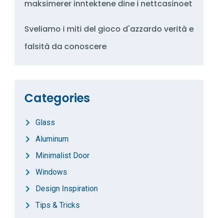
maksimerer inntektene dine i nettcasinoet
Sveliamo i miti del gioco d'azzardo verità e
falsità da conoscere
Categories
Glass
Aluminum
Minimalist Door
Windows
Design Inspiration
Tips & Tricks