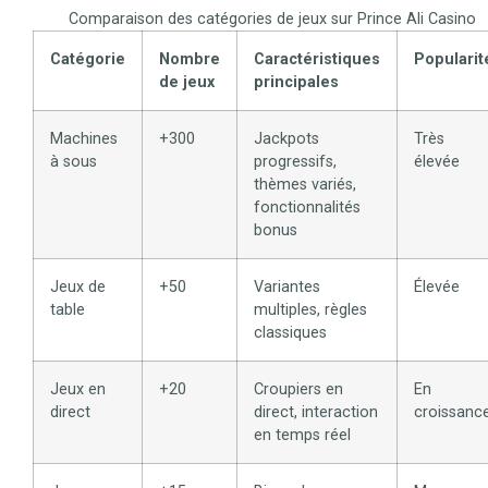
Comparaison des catégories de jeux sur Prince Ali Casino
Catégorie
Nombre
Caractéristiques
Popularit
de jeux
principales
Machines
+300
Jackpots
Très
à sous
progressifs,
élevée
thèmes variés,
fonctionnalités
bonus
Jeux de
+50
Variantes
Élevée
table
multiples, règles
classiques
Jeux en
+20
Croupiers en
En
direct
direct, interaction
croissanc
en temps réel