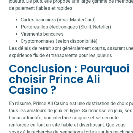
joueurs. De plus, elle propose une large gamme de méthod
de paiement fiables et rapides :
Cartes bancaires (Visa, MasterCard)
Portefeuilles électroniques (Skrill, Neteller)
Virements bancaires
Cryptomonnaies (selon disponibilité)
Les délais de retrait sont généralement courts, assurant un
expérience fluide et transparente pour les joueurs.
Conclusion : Pourquoi
choisir Prince Ali
Casino ?
En résumé, Prince Ali Casino est une destination de choix p
tous les amateurs de jeux en ligne. Sa richesse en jeux, ses
bonus attractifs, son interface soignée et sa sécurité
renforcée en font un site fiable et divertissant. Que vous
soyez à la recherche de sensations fortes sur les machines