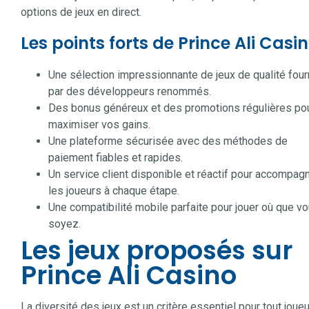
options de jeux en direct.
Les points forts de Prince Ali Casi
Une sélection impressionnante de jeux de qualité four
par des développeurs renommés.
Des bonus généreux et des promotions régulières po
maximiser vos gains.
Une plateforme sécurisée avec des méthodes de
paiement fiables et rapides.
Un service client disponible et réactif pour accompag
les joueurs à chaque étape.
Une compatibilité mobile parfaite pour jouer où que v
soyez.
Les jeux proposés sur
Prince Ali Casino
La diversité des jeux est un critère essentiel pour tout joueu