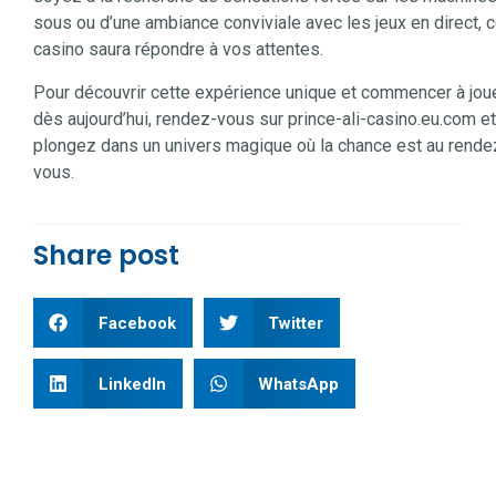
sous ou d’une ambiance conviviale avec les jeux en direct, 
casino saura répondre à vos attentes.
Pour découvrir cette expérience unique et commencer à jou
dès aujourd’hui, rendez-vous sur
prince-ali-casino.eu.com
et
plongez dans un univers magique où la chance est au rende
vous.
Share post
Facebook
Twitter
LinkedIn
WhatsApp