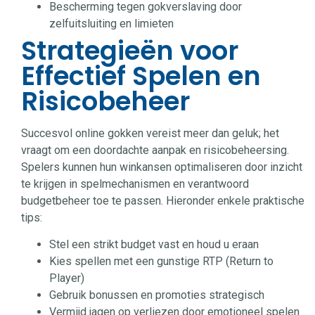
Bescherming tegen gokverslaving door
zelfuitsluiting en limieten
Strategieën voor
Effectief Spelen en
Risicobeheer
Succesvol online gokken vereist meer dan geluk; het
vraagt om een doordachte aanpak en risicobeheersing.
Spelers kunnen hun winkansen optimaliseren door inzicht
te krijgen in spelmechanismen en verantwoord
budgetbeheer toe te passen. Hieronder enkele praktische
tips:
Stel een strikt budget vast en houd u eraan
Kies spellen met een gunstige RTP (Return to
Player)
Gebruik bonussen en promoties strategisch
Vermijd jagen op verliezen door emotioneel spelen