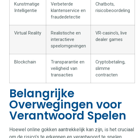
Kunstmatige
Verbeterde
Chatbots,
Intelligentie
klantenservice en
risicobeoordeling
fraudedetectie
Virtual Reality
Realistische en
VR-casino’s, live
interactieve
dealer games
speelomgevingen
Blockchain
Transparantie en
Cryptobetaling,
veiligheid van
slimme
transacties
contracten
Belangrijke
Overwegingen voor
Verantwoord Spelen
Hoewel online gokken aantrekkelijk kan zijn, is het cruciaal
om de risico’s te erkennen en verantwoord te spelen.