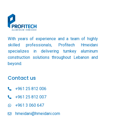
With years of experience and a team of highly
skilled professionals, Profitech Hmeidani
specializes in delivering turnkey aluminum
construction solutions throughout Lebanon and
beyond.
Contact us
+961 25 812 006
+961 25 812 007
+961 3 060 647
hmeidani@hmeidani.com