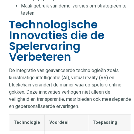
Maak gebruik van demo-versies om strategieën te
testen
Technologische
Innovaties die de
Spelervaring
Verbeteren
De integratie van geavanceerde technologieën zoals
kunstmatige intelligentie (AI), virtual reality (VR) en
blockchain verandert de manier waarop spelers online
gokken. Deze innovaties verhogen niet alleen de
veiligheid en transparantie, maar bieden ook meeslepende
en gepersonaliseerde ervaringen.
Technologie
Voordeel
Toepassing