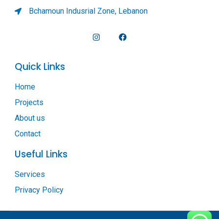
Bchamoun Indusrial Zone, Lebanon
Quick Links
Home
Projects
About us
Contact
Useful Links
Services
Privacy Policy