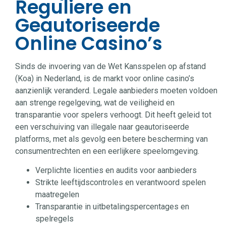
Reguliere en
Geautoriseerde
Online Casino’s
Sinds de invoering van de Wet Kansspelen op afstand
(Koa) in Nederland, is de markt voor online casino’s
aanzienlijk veranderd. Legale aanbieders moeten voldoen
aan strenge regelgeving, wat de veiligheid en
transparantie voor spelers verhoogt. Dit heeft geleid tot
een verschuiving van illegale naar geautoriseerde
platforms, met als gevolg een betere bescherming van
consumentrechten en een eerlijkere speelomgeving.
Verplichte licenties en audits voor aanbieders
Strikte leeftijdscontroles en verantwoord spelen
maatregelen
Transparantie in uitbetalingspercentages en
spelregels