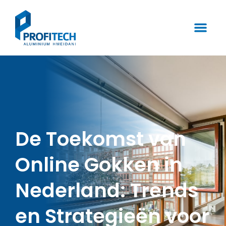
De Toekomst van
Online Gokken in
Nederland: Trends
en Strategieën voor