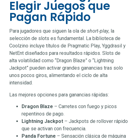
Elegir Juegos que
Pagan Rápido
Para jugadores que siguen la ola de
short‑play
, la
selección de
slots
es fundamental. La biblioteca de
Coolzino incluye títulos de Pragmatic Play, Yggdrasil y
NetEnt diseñados para resultados rápidos. Slots de
alta volatilidad como “Dragon Blaze” o “Lightning
Jackpot” pueden activar grandes ganancias tras solo
unos pocos giros, alimentando el ciclo de alta
intensidad.
Las mejores opciones para ganancias rápidas:
Dragon Blaze
– Carretes con fuego y picos
repentinos de pago.
Lightning Jackpot
– Jackpots de rollover rápido
que se activan con frecuencia.
Panda Fortune
– Sensación clásica de máquina