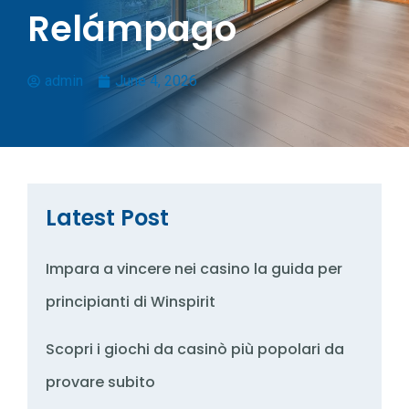
Relámpago
admin
June 4, 2026
Latest Post
Impara a vincere nei casino la guida per
principianti di Winspirit
Scopri i giochi da casinò più popolari da
provare subito