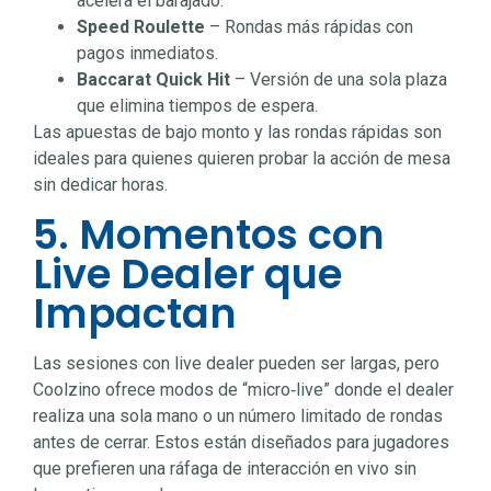
acelera el barajado.
Speed Roulette
– Rondas más rápidas con
pagos inmediatos.
Baccarat Quick Hit
– Versión de una sola plaza
que elimina tiempos de espera.
Las apuestas de bajo monto y las rondas rápidas son
ideales para quienes quieren probar la acción de mesa
sin dedicar horas.
5. Momentos con
Live Dealer que
Impactan
Las sesiones con
live dealer
pueden ser largas, pero
Coolzino ofrece modos de “micro‑live” donde el dealer
realiza una sola mano o un número limitado de rondas
antes de cerrar. Estos están diseñados para jugadores
que prefieren una ráfaga de interacción en vivo sin