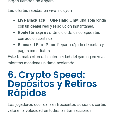
largos tiempos de espera.
Las ofertas rápidas en vivo incluyen:
Live Blackjack – One Hand Only
: Una sola ronda
con un dealer real y resolución instantánea.
Roulette Express
: Un ciclo de cinco apuestas
con acción continua.
Baccarat Fast Pass
: Reparto rápido de cartas y
pagos inmediatos.
Este formato ofrece la autenticidad del gaming en vivo
mientras mantiene un ritmo acelerado.
6. Crypto Speed:
Depósitos y Retiros
Rápidos
Los jugadores que realizan frecuentes sesiones cortas
valoran la velocidad en todas las transacciones.