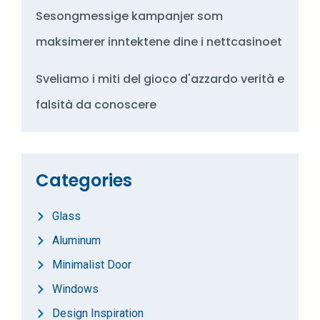
Sesongmessige kampanjer som
maksimerer inntektene dine i nettcasinoet
Sveliamo i miti del gioco d'azzardo verità e
falsità da conoscere
Categories
Glass
Aluminum
Minimalist Door
Windows
Design Inspiration