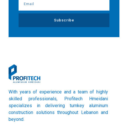
Subscribe
With years of experience and a team of highly
skilled professionals, Profitech Hmeidani
specializes in delivering turnkey aluminum
construction solutions throughout Lebanon and
beyond.