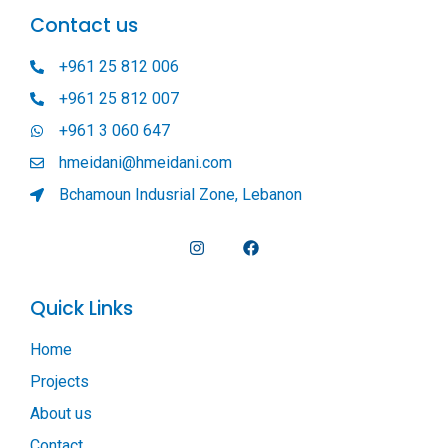
Contact us
+961 25 812 006
+961 25 812 007
+961 3 060 647
hmeidani@hmeidani.com
Bchamoun Indusrial Zone, Lebanon
Quick Links
Home
Projects
About us
Contact