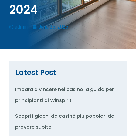
2024
admin
June 25, 2025
Latest Post
Impara a vincere nei casino la guida per
principianti di Winspirit
Scopri i giochi da casinò più popolari da
provare subito