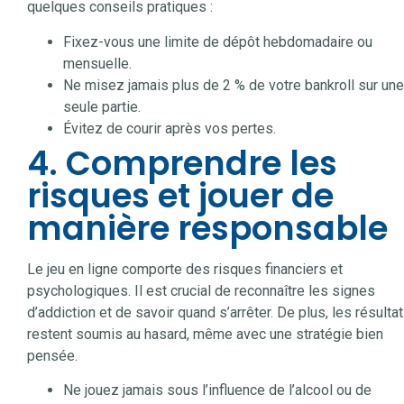
quelques conseils pratiques :
Fixez-vous une limite de dépôt hebdomadaire ou
mensuelle.
Ne misez jamais plus de 2 % de votre bankroll sur une
seule partie.
Évitez de courir après vos pertes.
4. Comprendre les
risques et jouer de
manière responsable
Le jeu en ligne comporte des risques financiers et
psychologiques. Il est crucial de reconnaître les signes
d’addiction et de savoir quand s’arrêter. De plus, les résulta
restent soumis au hasard, même avec une stratégie bien
pensée.
Ne jouez jamais sous l’influence de l’alcool ou de