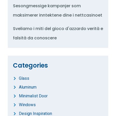
Sesongmessige kampanjer som
maksimerer inntektene dine i nettcasinoet
Sveliamo i miti del gioco d'azzardo verità e
falsità da conoscere
Categories
Glass
Aluminum
Minimalist Door
Windows
Design Inspiration