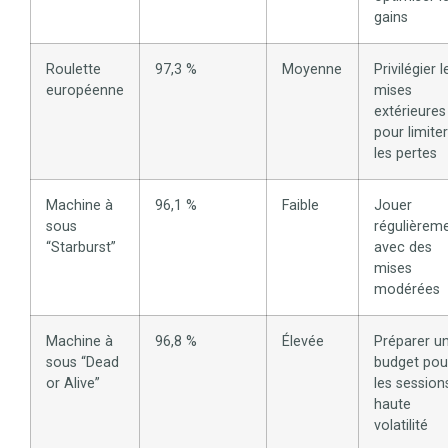
gains
Roulette
97,3 %
Moyenne
Privilégier l
européenne
mises
extérieures
pour limiter
les pertes
Machine à
96,1 %
Faible
Jouer
sous
régulièrem
“Starburst”
avec des
mises
modérées
Machine à
96,8 %
Élevée
Préparer u
sous “Dead
budget pou
or Alive”
les session
haute
volatilité