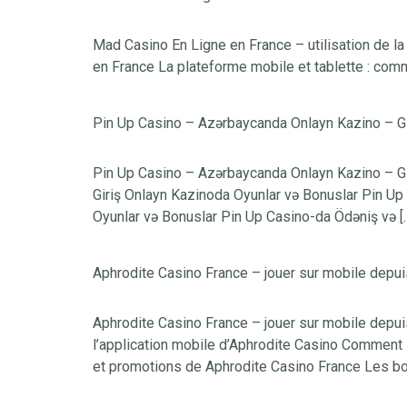
Mad Casino En Ligne en France – utilisation de la
en France La plateforme mobile et tablette : comm
Pin Up Casino – Azərbaycanda Onlayn Kazino – Gi
Pin Up Casino – Azərbaycanda Onlayn Kazino – G
Giriş Onlayn Kazinoda Oyunlar və Bonuslar Pin Up
Oyunlar və Bonuslar Pin Up Casino-da Ödəniş və [
Aphrodite Casino France – jouer sur mobile depui
Aphrodite Casino France – jouer sur mobile depu
l’application mobile d’Aphrodite Casino Comment 
et promotions de Aphrodite Casino France Les bo