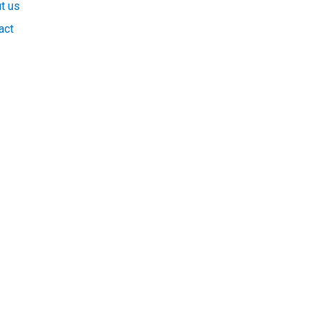
t us
act