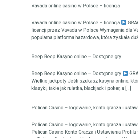
Vavada online casino w Polsce – licencja
Vavada online casino w Polsce – licencja
GRAĆ
licencji przez Vavada w Polsce Wymagania dla V
popularna platforma hazardowa, która zyskała du
Beep Beep Kasyno online – Dostępne gry
Beep Beep Kasyno online – Dostępne gry
GRAĆ
Wielkie jackpoty Jeśli szukasz kasyna online, kt
klasyki, takie jak ruletka, blackjack i poker, a […]
Pelican Casino – logowanie, konto gracza i ustawi
Pelican Casino – logowanie, konto gracza i ustawi
Pelican Casino Konto Gracza i Ustawienia Profilu 