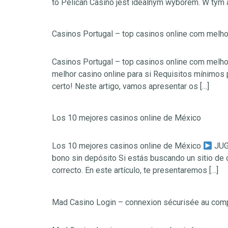
to Pelican Casino jest idealnym wyborem. W tym 
Casinos Portugal – top casinos online com melh
Casinos Portugal – top casinos online com melh
melhor casino online para si Requisitos mínimos 
certo! Neste artigo, vamos apresentar os […]
Los 10 mejores casinos online de México
Los 10 mejores casinos online de México
JUGA
bono sin depósito Si estás buscando un sitio de 
correcto. En este artículo, te presentaremos […]
Mad Casino Login – connexion sécurisée au comp