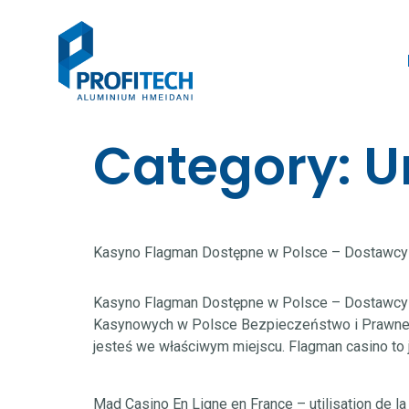
Category:
U
Kasyno Flagman Dostępne w Polsce – Dostawcy G
Kasyno Flagman Dostępne w Polsce – Dostawcy G
Kasynowych w Polsce Bezpieczeństwo i Prawne As
jesteś we właściwym miejscu. Flagman casino to 
Mad Casino En Ligne en France – utilisation de la