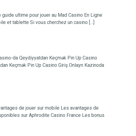
ide ultime pour jouer au Mad Casino En Ligne
le et tablette Si vous cherchez un casino […]
ino-da Qeydiyyatdan Keçmək Pin Up Casino
atdan Keçmək Pin Up Casino Giriş Onlayn Kazinoda
tages de jouer sur mobile Les avantages de
disponibles sur Aphrodite Casino France Les bonus