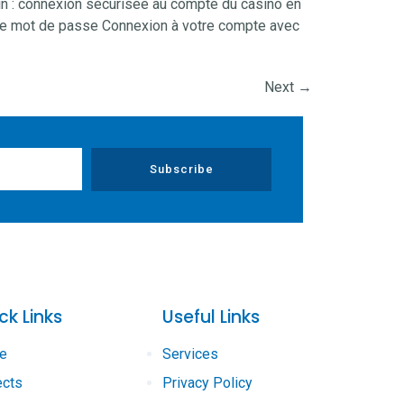
 connexion sècurisée au compte du casino en
tre mot de passe Connexion à votre compte avec
Next
→
Subscribe
ck Links
Useful Links
e
Services
ects
Privacy Policy