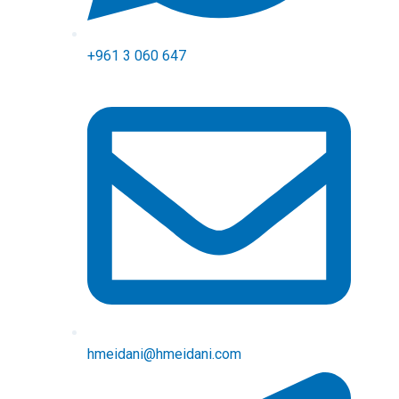
+961 3 060 647
hmeidani@hmeidani.com