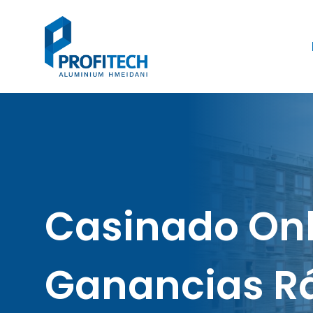
Casinado Onl
Ganancias Rá