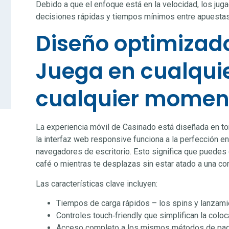
Debido a que el enfoque está en la velocidad, los j
decisiones rápidas y tiempos mínimos entre apuestas
Diseño optimizado
Juega en cualquie
cualquier momen
La experiencia móvil de Casinado está diseñada en tor
la interfaz web responsive funciona a la perfección en
navegadores de escritorio. Esto significa que puedes
café o mientras te desplazas sin estar atado a una c
Las características clave incluyen:
Tiempos de carga rápidos – los spins y lanzami
Controles touch‑friendly que simplifican la colo
Acceso completo a los mismos métodos de pago 