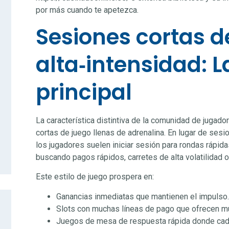
por más cuando te apetezca.
Sesiones cortas d
a
alta‑intensidad: L
principal
La característica distintiva de la comunidad de jugad
cortas de juego llenas de adrenalina. En lugar de ses
los jugadores suelen iniciar sesión para rondas rá
buscando pagos rápidos, carretes de alta volatilidad 
Este estilo de juego prospera en:
Ganancias inmediatas que mantienen el impulso
Slots con muchas líneas de pago que ofrecen m
Juegos de mesa de respuesta rápida donde cada