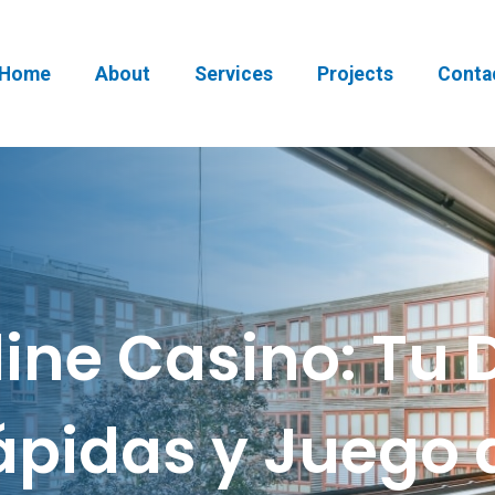
Home
About
Services
Projects
Conta
ine Casino: Tu 
pidas y Juego d