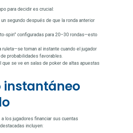
o para decidir es crucial:
un segundo después de que la ronda anterior
uto‑spin” configuradas para 20–30 rondas—esto
 ruleta—se toman al instante cuando el jugador
 de probabilidades favorables.
al que se ve en salas de poker de altas apuestas
 instantáneo
do
a los jugadores financiar sus cuentas
 destacadas incluyen: