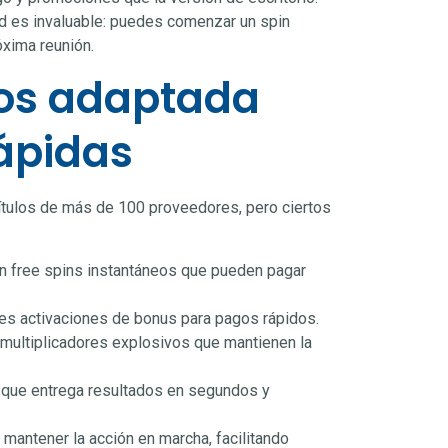
dad es invaluable: puedes comenzar un spin
óxima reunión.
gos adaptada
ápidas
ítulos de más de 100 proveedores, pero ciertos
con free spins instantáneos que pueden pagar
es activaciones de bonus para pagos rápidos.
 multiplicadores explosivos que mantienen la
que entrega resultados en segundos y
 mantener la acción en marcha, facilitando