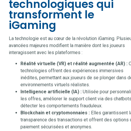
technologiques qui
transforment le
iGaming
La technologie est au cœur de la révolution iGaming. Plusie
avancées majeures modifient la manière dont les joueurs
interagissent avec les plateformes :
Réalité virtuelle (VR) et réalité augmentée (AR) :
C
technologies offrent des expériences immersives
inédites, permettant aux joueurs de se plonger dans 
environnements virtuels réalistes.
Intelligence artificielle (IA) :
Utilisée pour personnal
les offres, améliorer le support client via des chatbots
détecter les comportements frauduleux.
Blockchain et cryptomonnaies :
Elles garantissent l
transparence des transactions et offrent des options 
paiement sécurisées et anonymes.