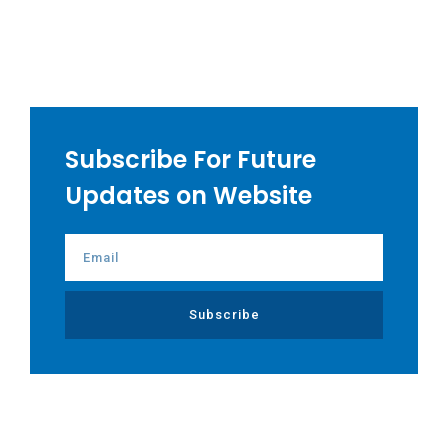
Subscribe For Future
Updates on Website
Subscribe