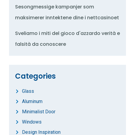
Sesongmessige kampanjer som
maksimerer inntektene dine i nettcasinoet
Sveliamo i miti del gioco d'azzardo verità e
falsità da conoscere
Categories
Glass
Aluminum
Minimalist Door
Windows
Design Inspiration