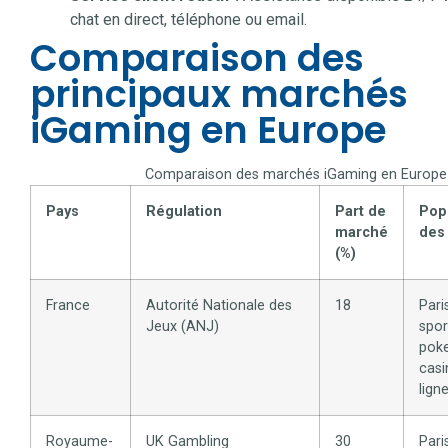
chat en direct, téléphone ou email.
Comparaison des
principaux marchés
iGaming en Europe
Comparaison des marchés iGaming en Europe
Pays
Régulation
Part de
Pop
marché
des
(%)
France
Autorité Nationale des
18
Pari
Jeux (ANJ)
spor
poke
casi
lign
Royaume-
UK Gambling
30
Pari