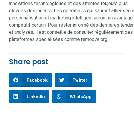
innovations technologiques et des attentes toujours plus
élevées des joueurs. Les opérateurs qui sauront allier sécur
personnalisation et marketing intelligent auront un avantage
compétitif certain. Pour rester informé des dernières tenda
et analyses, il est conseillé de consulter régulièrement des
plateformes spécialisées comme
remoove.org
.
Share post
Facebook
Twitter
LinkedIn
WhatsApp